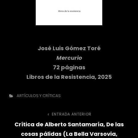
José Luis Gómez Toré
Mercurio
72 páginas
Libros de la Resistencia, 2025
Categorías
ARTÍCULOS Y CRÍTICAS
Navegación
ENTRADA ANTERIOR
Entrada
Crítica de Alberto Santamaría, De las
anterior
de
cosas pálidas (La Bella Varsovia,