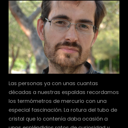
r
Las personas ya con unas cuantas
décadas a nuestras espaldas recordamos
los termómetros de mercurio con una
especial fascinación. La rotura del tubo de
cristal que lo contenía daba ocasión a
unos espléndidos ratos de curiosidad y