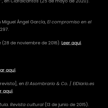
”, en
Claralcantos
(25 de mayo de 2020).
en Miguel Ángel García,
El compromiso en el
297.
g
(28 de noviembre de 2016).
Leer aquí
.
ar aquí
.
trevista], en
El Asombrario & Co.
/
ElDiario.es
r aquí
.
ula. Revista cultural
(13 de junio de 2015).