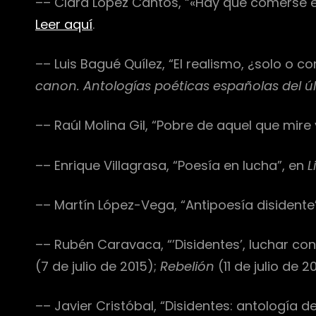
–– Clara López Cantos, “«Hay que comerse e
Leer aquí
.
–– Luis Bagué Quílez, “El realismo, ¿solo o c
canon. Antologías poéticas españolas del úl
–– Raúl Molina Gil, “Pobre de aquel que mire
–– Enrique Villagrasa, “Poesía en lucha”, en
L
–– Martín López-Vega, “Antipoesía disidente
–– Rubén Caravaca, “’Disidentes’, luchar con 
(7 de julio de 2015);
Rebelión
(11 de julio de 2
–– Javier Cristóbal, “Disidentes: antología 