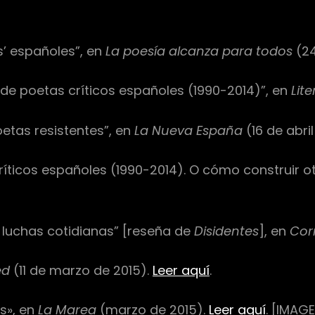
os’ españoles”, en
La poesía alcanza para todos
(24
 de poetas críticos españoles (1990-2014)”, en
Lit
etas resistentes”, en
La Nueva España
(16 de abri
íticos españoles (1990-2014). O cómo construir o
s luchas cotidianas” [reseña de
Disidentes
], en
Cor
ed
(11 de marzo de 2015).
Leer aquí
.
is», en
La Marea
(marzo de 2015).
Leer aquí
. [IMAG