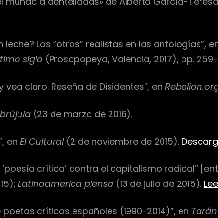
l mundo a dentelladas» de Alberto García-Teresa
on leche? Los “otros” realistas en las antologías”, 
timo siglo
(Prosopopeya, Valencia, 2017), pp. 259-
 y vea claro. Reseña de Disidentes”, en
Rebelion.or
ibrújula
(23 de marzo de 2016).
”, en
El Cultural
(2 de noviembre de 2015).
Descarg
‘poesía crítica’ contra el capitalismo radical” [en
015);
Latinoamerica piensa
(13 de julio de 2015).
Lee
de poetas críticos españoles (1990-2014)”, en
Taránt