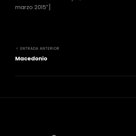
marzo 2015”]
Navegación
Entrada
ENTRADA ANTERIOR
Macedonio
anterior
de
entradas