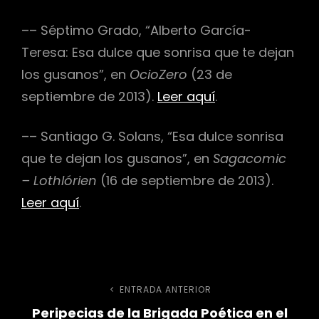
–– Séptimo Grado, “Alberto García-
Teresa: Esa dulce que sonrisa que te dejan
los gusanos”, en
OcioZero
(23 de
septiembre de 2013).
Leer aquí
.
–– Santiago G. Solans, “Esa dulce sonrisa
que te dejan los gusanos”, en
Sagacomic
– Lothlórien
(16 de septiembre de 2013).
Leer aquí
.
Navegación
ENTRADA ANTERIOR
Entrada
Peripecias de la Brigada Poética en el
anterior