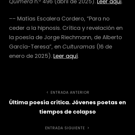
Quimera
n.º 496 (abril de 2025).
Leer aquí
.
–– Matías Escalera Cordero, “Para no
ceder a la hipnosis. Crítica y revelación en
la poesía de Jorge Riechmann, de Alberto
García-Teresa”, en
Culturamas
(16 de
enero de 2025).
Leer aquí
.
Navegación
ENTRADA ANTERIOR
Entrada
Última poesía crítica. Jóvenes poetas en
anterior
de
tiempos de colapso
entradas
ENTRADA SIGUIENTE
Entrada