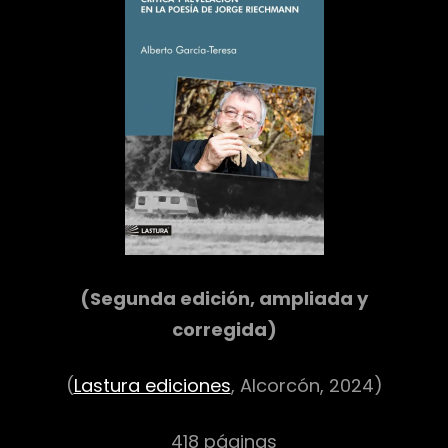
r
(Segunda edición, ampliada y
corregida)
(
Lastura ediciones
, Alcorcón, 2024)
418 páginas