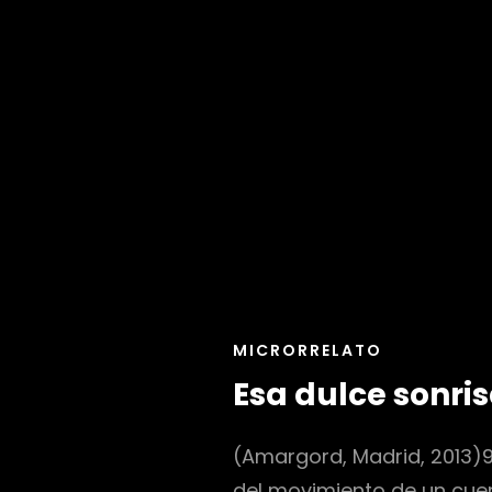
ENLACES
MICRORRELATO
DE
Esa dulce sonri
LAS
CATEGORÍAS
(Amargord, Madrid, 2013)9
del movimiento de un cuen