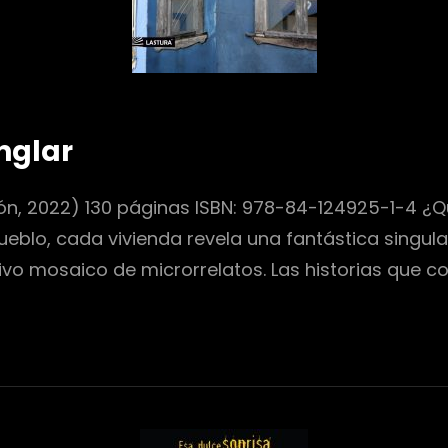
nglar
cón, 2022) 130 páginas ISBN: 978-84-124925-1-4 ¿Q
ueblo, cada vivienda revela una fantástica singul
o mosaico de microrrelatos. Las historias que c
JERO
LAR