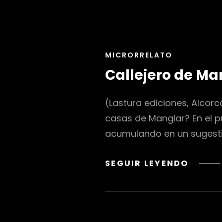
ENLACES
MICRORRELATO
DE
Callejero de Ma
LAS
CATEGORÍAS
(Lastura ediciones, Alcor
casas de Manglar? En el p
acumulando en un sugestiv
CALLE
SEGUIR LEYENDO
DE
MANG