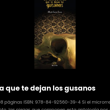
sa que te dejan los gusanos
8 páginas ISBN: 978-84-92560-39-4 Si el microrr
to, las piezas que componen esta antología nos si