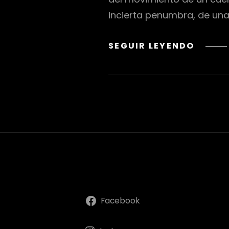
incierta penumbra, de un
ESA
SEGUIR LEYENDO
DULCE
SONRI
QUE
TE
DEJAN
LOS
GUSA
Facebook